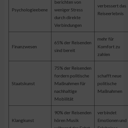
berichten von
verbessert das
Psychologieebene
weniger Stress
Reiseerlebnis
durch direkte
Verbindungen
mehr für
65% der Reisenden
Finanzwesen
Komfort zu
sind bereit
zahlen
75% der Reisenden
fordern politische
schafft neue
Staatskunst
Maßnahmen für
politische
nachhaltige
Maßnahmen
Mobilität
90% der Reisenden
verbindet
Klangkunst
hören Musik
Emotionen und
während der Fahrt
Erlebnisse