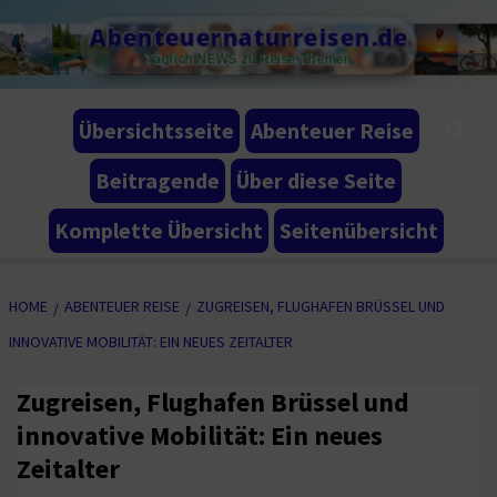
Skip
Abenteuernaturreisen.de
to
Täglich NEWS zu Reise-Themen
content
Übersichtsseite
Abenteuer Reise
Beitragende
Über diese Seite
Komplette Übersicht
Seitenübersicht
HOME
ABENTEUER REISE
ZUGREISEN, FLUGHAFEN BRÜSSEL UND
INNOVATIVE MOBILITÄT: EIN NEUES ZEITALTER
Zugreisen, Flughafen Brüssel und
innovative Mobilität: Ein neues
Zeitalter