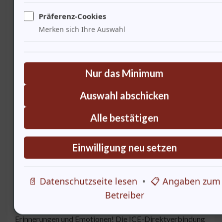
Transporte oft politische Veränderungen angestoßen ·
Präferenz-Cookies
Diese Verbindung könnte ein Katalysator für neue
Merken sich Ihre Auswahl
politische Maßnahmen sein. Welche Verantwortung
tragen die politischen Entscheidungsträger?
Nur das Minimum
Die Bedeutung von Musik für das Reisen
Auswahl abschicken
Alle bestätigen
Einwilligung neu setzen
📄 Datenschutzseite lesen
•
📋 Angaben zum
Betreiber
Musik begleitet uns auf unseren Reisen. Sie schafft
Erinnerungen und Emotionen! Die ICE-Direktverbindung