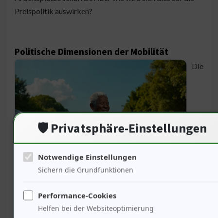
Preispolitik auswirken?
Politische Dimensionen der Mobilität
Die
🛡️ Privatsphäre-Einstellungen
Notwendige Einstellungen
Antwort ist entscheidend. 75% der Reisenden fordern
Sichern die Grundfunktionen
politische Maßnahmen für nachhaltige Mobilität. Die
ICE-Direktverbindung könnte als Vorbild dienen.
Performance-Cookies
Mobilität ist nicht nur eine Frage des Individuums,
Helfen bei der Websiteoptimierung
sondern auch der Gesellschaft. Historisch gesehen haben