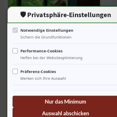
🛡️ Privatsphäre-Einstellungen
Notwendige Einstellungen
Sichern die Grundfunktionen
Politische Entscheidungen haben direkten Einfluss auf
Performance-Cookies
die Wellness-Branche — 65% der Wellness-
Helfen bei der Websiteoptimierung
Einrichtungen profitieren von staatlicher Unterstützung.
In Wiesbaden ist dies sichtbar durch Investitionen in die
Präferenz-Cookies
Infrastruktur und die Förderung von
Merken sich Ihre Auswahl
Gesundheitsprojekten … Diese Unterstützung stärkt die
Wettbewerbsfähigkeit und zieht neue Gäste an.
Politische Stabilität ist entscheidend für dievon
Nur das Minimum
Wellness-Destinationen. Es ist ein gemeinsames Ziel, die
Lebensqualität zu erhöhen. Ich frage den letzten Genie:
Auswahl abschicken