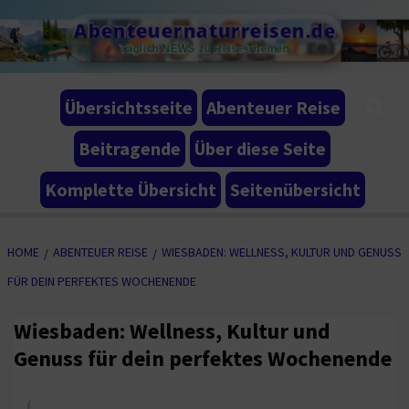
Skip
Abenteuernaturreisen.de
to
Täglich NEWS zu Reise-Themen
content
Übersichtsseite
Abenteuer Reise
Beitragende
Über diese Seite
Komplette Übersicht
Seitenübersicht
HOME
ABENTEUER REISE
WIESBADEN: WELLNESS, KULTUR UND GENUSS
FÜR DEIN PERFEKTES WOCHENENDE
Wiesbaden: Wellness, Kultur und
Genuss für dein perfektes Wochenende