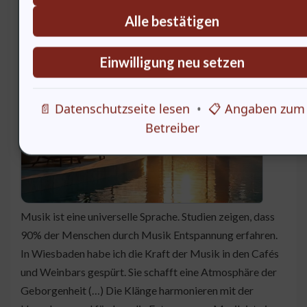
Wie beeinflusst Musik unser Wohlbefinden?
Alle bestätigen
Die Macht der Musik im Wellness
Einwilligung neu setzen
📄 Datenschutzseite lesen
•
📋 Angaben zum
Betreiber
Musik ist eine universelle Sprache. Studien zeigen, dass
90% der Menschen durch Musik Entspannung erfahren.
In Wiesbaden habe ich die Kraft der Musik in den Cafés
und Weinbars gespürt. Sie schafft eine Atmosphäre der
Geborgenheit (…) Die Klänge harmonieren mit der