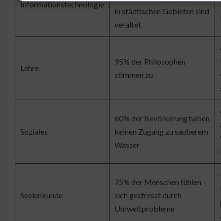
Informationstechnologie
in städtischen Gebieten sind
veraltet
95% der Philosophen
Lehre
stimmen zu
60% der Bevölkerung haben
Soziales
keinen Zugang zu sauberem
Wasser
75% der Menschen fühlen
Seelenkunde
sich gestresst durch
Umweltprobleme