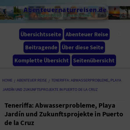
Skip
Abenteuernaturreisen.de
to
Täglich NEWS zu Reise-Themen
content
Übersichtsseite
Abenteuer Reise
Beitragende
Über diese Seite
Komplette Übersicht
Seitenübersicht
HOME
ABENTEUER REISE
TENERIFFA: ABWASSERPROBLEME, PLAYA
JARDÍN UND ZUKUNFTSPROJEKTE IN PUERTO DE LA CRUZ
Teneriffa: Abwasserprobleme, Playa
Jardín und Zukunftsprojekte in Puerto
de la Cruz