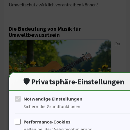
Umweltschutz wirklich vorantreiben können?
Die Bedeutung von Musik für
Umweltbewusstsein
Du
🛡️ Privatsphäre-Einstellungen
Notwendige Einstellungen
hast nach der politischen Verantwortung gefragt. Musik
Sichern die Grundfunktionen
hat die Kraft, das Bewusstsein zu schärfen. Künstler
können für Umweltfragen sensibilisieren – 65% der
Performance-Cookies
Menschen fühlen sich durch Musik motiviert, aktiv zu
Helfen bei der Websiteoptimierung