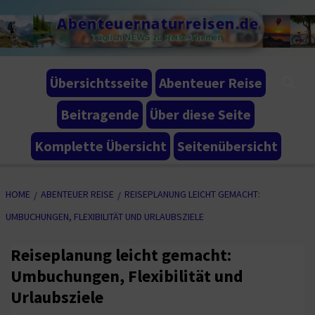
Skip
Abenteuernaturreisen.de
to
Täglich NEWS zu Reise-Themen
content
Übersichtsseite
Abenteuer Reise
Beitragende
Über diese Seite
Komplette Übersicht
Seitenübersicht
HOME
ABENTEUER REISE
REISEPLANUNG LEICHT GEMACHT:
UMBUCHUNGEN, FLEXIBILITÄT UND URLAUBSZIELE
Reiseplanung leicht gemacht:
Umbuchungen, Flexibilität und
Urlaubsziele