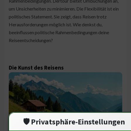
Rahmenbedingungen. Dertour bietet Umbuchungen an,
um Unsicherheiten zu minimieren. Die Flexibilität ist ein
politisches Statement. Sie zeigt, dass Reisen trotz
Herausforderungen möglich ist. Wie denkst du,
beeinflussen politische Rahmenbedingungen deine
Reiseentscheidungen?
Die Kunst des Reisens
🛡️ Privatsphäre-Einstellungen