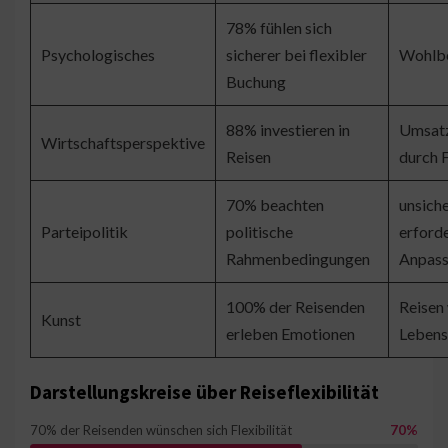
78% fühlen sich
Psychologisches
sicherer bei flexibler
Wohlbe
Buchung
88% investieren in
Umsatz
Wirtschaftsperspektive
Reisen
durch F
70% beachten
unsiche
Parteipolitik
politische
erford
Rahmenbedingungen
Anpas
100% der Reisenden
Reisen 
Kunst
erleben Emotionen
Lebens
Darstellungskreise über Reiseflexibilität
70% der Reisenden wünschen sich Flexibilität
70%