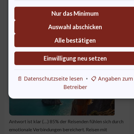
entscheidend für die zukünftige Gestaltung von
Nur das Minimum
Gesellschaften. Wie beeinflusst das die Art und Weise,
wie wir reisen?
Auswahl abschicken
Alle bestätigen
Die emotionale Kraft des gemeinsamen
Reisens
Einwilligung neu setzen
Die
📄 Datenschutzseite lesen
•
📋 Angaben zum
Betreiber
Antwort ist klar (…) 85% der Reisenden fühlen sich durch
emotionale Verbindungen bereichert. Reisen mit