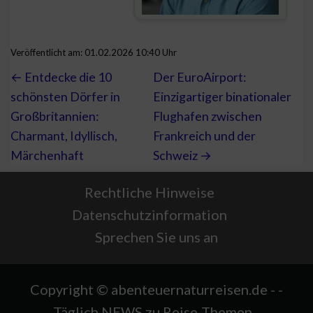
Veröffentlicht am: 01.02.2026 10:40 Uhr
← Entdecke die 10
Der EuroAirport:
schönsten Dörfer in
Einzigartiger binationaler
Großbritannien:
Flughafen zwischen
Charmant, Idyllisch,
Frankreich und der
Märchenhaft
Schweiz →
Rechtliche Hinweise
Datenschutzinformation
Sprechen Sie uns an
Copyright © abenteuernaturreisen.de - -
Täglich NEWS zu Reise-Themen -