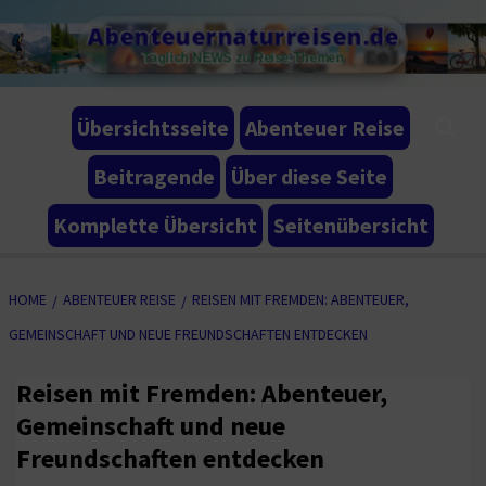
Skip
Abenteuernaturreisen.de
to
Täglich NEWS zu Reise-Themen
content
Übersichtsseite
Abenteuer Reise
Beitragende
Über diese Seite
Komplette Übersicht
Seitenübersicht
HOME
ABENTEUER REISE
REISEN MIT FREMDEN: ABENTEUER,
GEMEINSCHAFT UND NEUE FREUNDSCHAFTEN ENTDECKEN
Reisen mit Fremden: Abenteuer,
Gemeinschaft und neue
Freundschaften entdecken