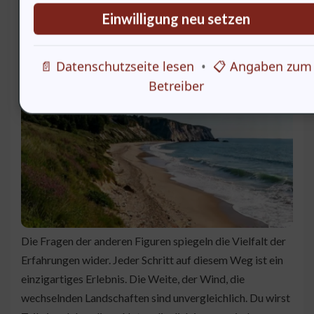
Einwilligung neu setzen
Einzigartige Erlebnisse auf dem
📄 Datenschutzseite lesen
•
📋 Angaben zum
Ostseeküstenweg
Betreiber
Die Fragen der anderen Figuren spiegeln die Vielfalt der
Erfahrungen wider. Jeder Schritt auf diesem Weg ist ein
einzigartiges Erlebnis. Die Weite, der Wind, die
wechselnden Landschaften sind unvergleichlich. Du wirst