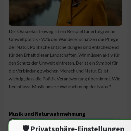
Der Ostseeküstenweg ist ein Beispiel für erfolgreiche
Umweltpolitik · 90% der Wanderer schätzen die Pflege
der Natur. Politische Entscheidungen sind entscheidend
für den Erhalt dieser Landschaften. Wir müssen aktiv für
den Schutz der Umwelt eintreten. Derist ein Symbol für
die Verbindung zwischen Mensch und Natur. Es ist
wichtig, dass die Politik Verantwortung übernimmt. Wie
beeinflusst Musik unsere Wahrnehmung der Natur?
Musik und Naturwahrnehmung
🛡️ Privatsphäre-Einstellungen