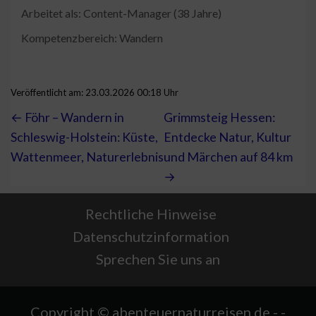
Arbeitet als: Content-Manager (38 Jahre)
Kompetenzbereich: Wandern
Veröffentlicht am: 23.03.2026 00:18 Uhr
← Föhr – Wandern in
Grimmsteig Hessen:
Schleswig-Holstein: Küste,
Entdecke Natur, Kultur
Wattenmeer, Naturerlebnis
und Märchen auf 84 km
→
Rechtliche Hinweise
Datenschutzinformation
Sprechen Sie uns an
Copyright © abenteuernaturreisen.de - -