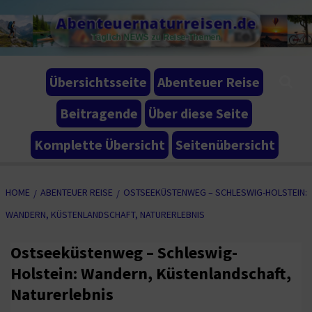
Skip
Abenteuernaturreisen.de
to
Täglich NEWS zu Reise-Themen
content
Übersichtsseite
Abenteuer Reise
Beitragende
Über diese Seite
Komplette Übersicht
Seitenübersicht
HOME
ABENTEUER REISE
OSTSEEKÜSTENWEG – SCHLESWIG-HOLSTEIN:
WANDERN, KÜSTENLANDSCHAFT, NATURERLEBNIS
Ostseeküstenweg – Schleswig-
Holstein: Wandern, Küstenlandschaft,
Naturerlebnis