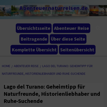
Skip
Abenteuernaturreisen.de
to
Täglich NEWS zu Reise-Themen
content
Übersichtsseite
Abenteuer Reise
Beitragende
Über diese Seite
Komplette Übersicht
Seitenübersicht
HOME
ABENTEUER REISE
LAGO DEL TURANO: GEHEIMTIPP FÜR
NATURFREUNDE, HISTORIENLIEBHABER UND RUHE-SUCHENDE
Lago del Turano: Geheimtipp für
Naturfreunde, Historienliebhaber und
Ruhe-Suchende