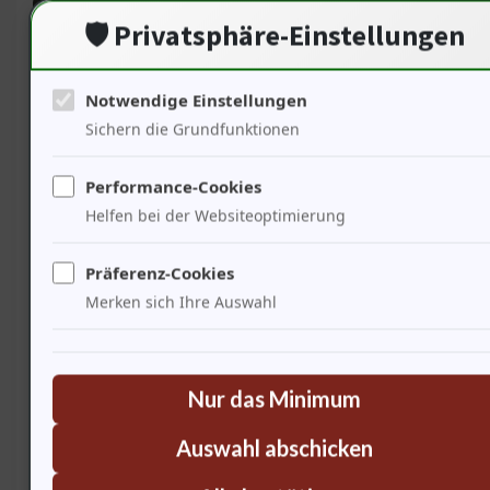
🛡️ Privatsphäre-Einstellungen
Notwendige Einstellungen
Sichern die Grundfunktionen
Performance-Cookies
Helfen bei der Websiteoptimierung
Sie erzählt von der Natur, derund den Menschen. Der
Präferenz-Cookies
Lago del Turano inspiriert Künstler und Sänger. Seine
Merken sich Ihre Auswahl
ruhige Schönheit wird in Melodien eingefangen. Diese
Klänge sind ein Ausdruck des Lebens und der
Verbundenheit mit der Natur.
Nur das Minimum
Auswahl abschicken
Detailtabelle über den Lago del Turano