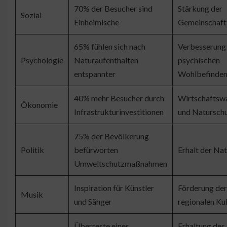
70% der Besucher sind
Stärkung der
Sozial
Einheimische
Gemeinschaft
65% fühlen sich nach
Verbesserung
Psychologie
Naturaufenthalten
psychischen
entspannter
Wohlbefinden
40% mehr Besucher durch
Wirtschaftsw
Ökonomie
Infrastrukturinvestitionen
und Natursch
75% der Bevölkerung
Politik
befürworten
Erhalt der Na
Umweltschutzmaßnahmen
Inspiration für Künstler
Förderung der
Musik
und Sänger
regionalen Ku
Überreste eines
Erhaltung des