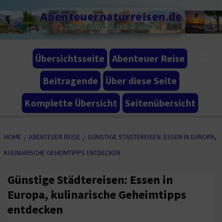
Skip
Abenteuernaturreisen.de
to
Täglich NEWS zu Reise-Themen
content
Übersichtsseite
Abenteuer Reise
Beitragende
Über diese Seite
Komplette Übersicht
Seitenübersicht
HOME
ABENTEUER REISE
GÜNSTIGE STÄDTEREISEN: ESSEN IN EUROPA,
KULINARISCHE GEHEIMTIPPS ENTDECKEN
Günstige Städtereisen: Essen in
Europa, kulinarische Geheimtipps
entdecken