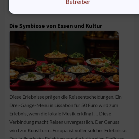
Betreiber
Die Symbiose von Essen und Kultur
Diese Erlebnisse prägen die Reiseentscheidungen. Ein
Drei-Gänge-Menü in Lissabon für 50 Euro wird zum
Erlebnis, wenn die lokale Musik erklingt … Diese
Verbindung macht Reisen unvergesslich. Der Genuss
wird zur Kunstform. Europa ist voller solcher Erlebnisse.
Der kulinarische Reichtum und die kulturellen Einflüsse