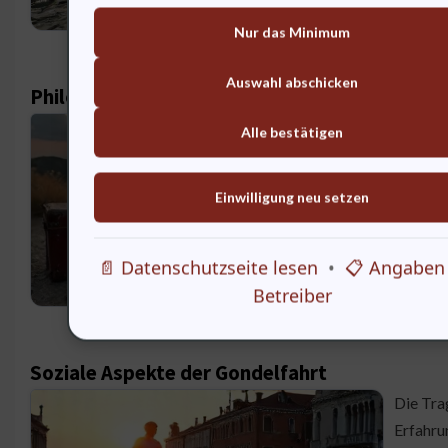
Nur das Minimum
Auswahl abschicken
Philosophische Betrachtungen zur Reiseerfa
Reisen 
Alle bestätigen
ein Tra
Stadt, d
Einwilligung neu setzen
Venedig 
Du bist
es für d
📄 Datenschutzseite lesen
•
📋 Angaben
Betreiber
Soziale Aspekte der Gondelfahrt
Die Tra
Erfahrun