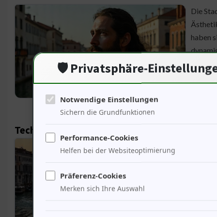
Die Sta
Ästhetik
haben s
dynamisc
diese G
🛡️ Privatsphäre-Einstellung
durch E
Notwendige Einstellungen
Sichern die Grundfunktionen
Technologischer Blick auf Venedigs Transport
Performance-Cookies
Die Ver
Helfen bei der Websiteoptimierung
Entwickl
Verkehr
Präferenz-Cookies
angepas
Merken sich Ihre Auswahl
ist effi
verbess