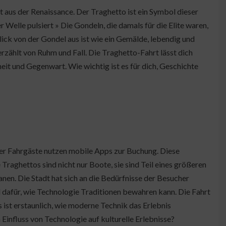
 aus der Renaissance. Der Traghetto ist ein Symbol dieser
er Welle pulsiert » Die Gondeln, die damals für die Elite waren,
lick von der Gondel aus ist wie ein Gemälde, lebendig und
 erzählt von Ruhm und Fall. Die Traghetto-Fahrt lässt dich
eit und Gegenwart. Wie wichtig ist es für dich, Geschichte
der Fahrgäste nutzen mobile Apps zur Buchung. Diese
Traghettos sind nicht nur Boote, sie sind Teil eines größeren
en. Die Stadt hat sich an die Bedürfnisse der Besucher
el dafür, wie Technologie Traditionen bewahren kann. Die Fahrt
s ist erstaunlich, wie moderne Technik das Erlebnis
 Einfluss von Technologie auf kulturelle Erlebnisse?