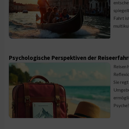
entsche
spiegel
Fahrt is
multiku
Psychologische Perspektiven der Reiseerfah
Reisen 
Reflexio
Sie reg
Umgebun
ermögli
Psyche