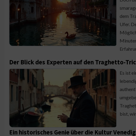
smaragd
dem Tra
Ufer. D
Möglich
Minuten 
Erfahru
Der Blick des Experten auf den Traghetto-Tri
Es ist e
lebendi
authenti
umgeben 
Traghet
bist, wi
Ein historisches Genie über die Kultur Venedig