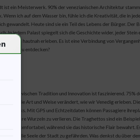
dt ist ein Meisterwerk. 90% der venezianischen Architektur stammt
. Wenn ich auf dem Wasser bin, fühle ich die Kreativität, die in jed
ich gewandelt. Heute sind sie ein Teil des Lebens der Bürger. Der B
h. In jedem Palast spiegelt sich die Geschichte wider, jeder Stein
eschichten hautnah erleben. Es ist eine Verbindung von Vergangenh
en
rlebnisse zu entdecken?
bindung zwischen Tradition und Innovation ist faszinierend. 75% 
ung hat die Art und Weise verändert, wie wir Venedig erleben. Die 
snetzwerks. Mit GPS und Echtzeitdaten können Passagiere ihreplan
st, ohne ihre Wurzeln zu verlieren. Die Traghettos sind ein Beispi
zient und komfortabel, während sie das historische Flair bewahrt. E
ert, ohne die Seele der Stadt zu gefährden. Was denkst du über den