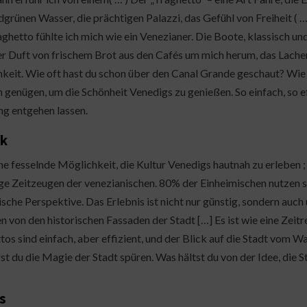
grünen Wasser, die prächtigen Palazzi, das Gefühl von Freiheit ( …
ghetto fühlte ich mich wie ein Venezianer. Die Boote, klassisch u
er Duft von frischem Brot aus den Cafés um mich herum, das Lachen
keit. Wie oft hast du schon über den Canal Grande geschaut? Wie v
genügen, um die Schönheit Venedigs zu genießen. So einfach, so eff
ng entgehen lassen.
ck
ine fesselnde Möglichkeit, die Kultur Venedigs hautnah zu erleben ;
ge Zeitzeugen der venezianischen. 80% der Einheimischen nutzen sie
sche Perspektive. Das Erlebnis ist nicht nur günstig, sondern auch un
von den historischen Fassaden der Stadt […] Es ist wie eine Zeitreis
tos sind einfach, aber effizient, und der Blick auf die Stadt vom 
rst du die Magie der Stadt spüren. Was hältst du von der Idee, die
s