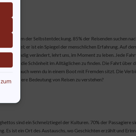
hrung
ist eine Form der Selbstentdeckung. 85% der Reisenden suchen nach
nsportmittel; er ist ein Spiegel der menschlichen Erfahrung. Auf d
ie sich ständig verändert, lehrt uns, im Moment zu leben. Jede Fahrt i
lehrt uns, die Schönheit im Alltäglichen zu finden. Die Fahrt über
 nie allein, auch wenn du in einem Boot mit Fremden sitzt. Die Verb
ich, die tiefere Bedeutung von Reisen zu verstehen?
 zum
ghettos sind ein Schmelztiegel der Kulturen. 70% der Passagiere sin
g. Es ist ein Ort des Austauschs, wo Geschichten erzählt und Erinn