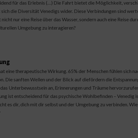
idend für das Erlebnis (…) Die Fahrt bietet die Möglichkeit, vers
t sich die Diversität Venedigs wider. Diese Verbindungen sind wertv
t nicht nur eine Reise über das Wasser, sondern auch eine Reise durch
lturellen Umgebung zu interagieren?
rung
hat eine therapeutische Wirkung. 65% der Menschen fühlen sich nac
n. Die sanften Wellen und der Blick auf diefördern die Entspannung.
t das Unterbewusstsein an, Erinnerungen und Träume hervorzurufe
g ist entscheidend für das psychische Wohlbefinden – Venedig ist 
cht es dir, dich mit dir selbst und der Umgebung zu verbinden. Wi
?