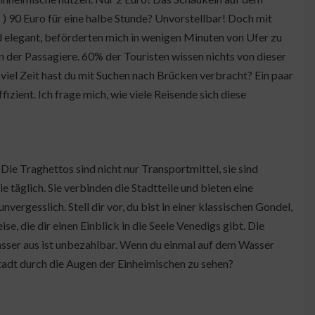
 ) 90 Euro für eine halbe Stunde? Unvorstellbar! Doch mit
nd elegant, beförderten mich in wenigen Minuten von Ufer zu
 der Passagiere. 60% der Touristen wissen nichts von dieser
iel Zeit hast du mit Suchen nach Brücken verbracht? Ein paar
izient. Ich frage mich, wie viele Reisende sich diese
 Die Traghettos sind nicht nur Transportmittel, sie sind
 täglich. Sie verbinden die Stadtteile und bieten eine
vergesslich. Stell dir vor, du bist in einer klassischen Gondel,
e, die dir einen Einblick in die Seele Venedigs gibt. Die
Wasser aus ist unbezahlbar. Wenn du einmal auf dem Wasser
 Stadt durch die Augen der Einheimischen zu sehen?