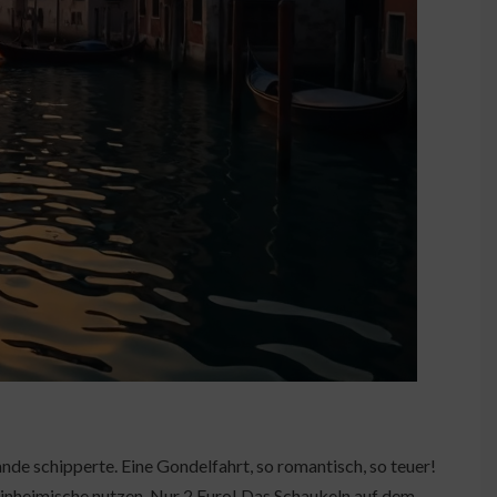
nde schipperte. Eine Gondelfahrt, so romantisch, so teuer!
 Einheimische nutzen. Nur 2 Euro! Das Schaukeln auf dem