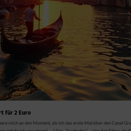
t für 2 Euro
nnere mich an den Moment, als ich das erste Mal über den Canal Gra
nn erfuhr ich von einem( … ) Der „Traghetto“ – eine Art Fähre, die