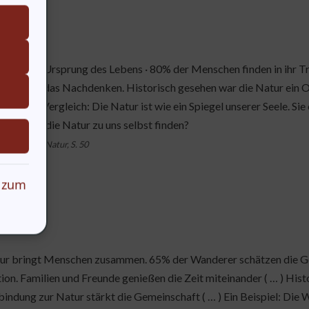
ung
ur ist der Ursprung des Lebens · 80% der Menschen finden in ihr Tr
le fördert das Nachdenken. Historisch gesehen war die Natur ein Ort
agen. Ein Vergleich: Die Natur ist wie ein Spiegel unserer Seele. 
wir durch die Natur zu uns selbst finden?
Schmitt,der Natur, S. 50
 zum
ur bringt Menschen zusammen. 65% der Wanderer schätzen die Gem
tion. Familien und Freunde genießen die Zeit miteinander ( … ) Hi
bindung zur Natur stärkt die Gemeinschaft ( … ) Ein Beispiel: Di