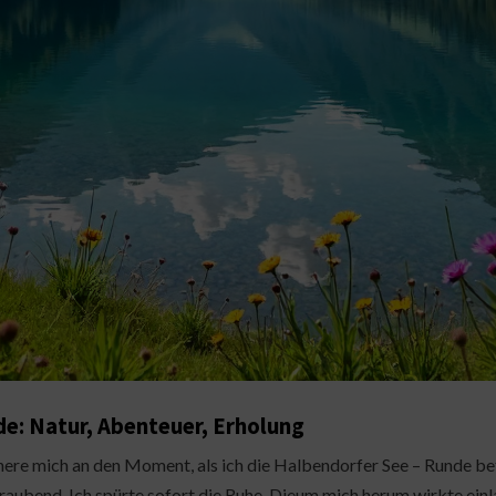
de: Natur, Abenteuer, Erholung
nnere mich an den Moment, als ich die Halbendorfer See – Runde betr
aubend. Ich spürte sofort die Ruhe. Dieum mich herum wirkte einlad