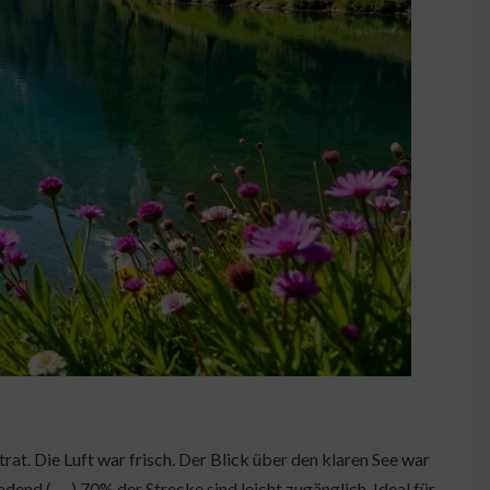
at. Die Luft war frisch. Der Blick über den klaren See war
end ( … ) 70% der Strecke sind leicht zugänglich. Ideal für