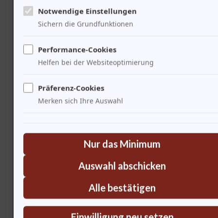
60% Unsicherheiten
Philosophie
Vertrauen a
Notwendige Einstellungen
bei Mitarbeitern
Sichern die Grundfunktionen
60%
Strategien z
Performance-Cookies
Sozial
Mitarbeiterbesorgnis
Motivation
Helfen bei der Websiteoptimierung
über Wandel
Präferenz-Cookies
70% psychologische
Transparent
Merken sich Ihre Auswahl
Psyche
Bedürfnisse der
Kommunikat
Mitarbeiter
65%
Langfristige
Nur das Minimum
Ökonomie
Investorenvertrauen
Wachstumsst
Auswahl abschicken
Ausbau stra
Politik
70% Netzwerkpflege
Alle bestätigen
Partnerscha
75% Emotionale
Stärkung de
Einwilligung neu setzen