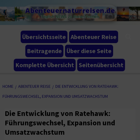
Skip
Abenteuernaturreisen.de
to
Täglich NEWS zu Reise-Themen
content
Übersichtsseite
Abenteuer Reise
Beitragende
Über diese Seite
Komplette Übersicht
Seitenübersicht
HOME
ABENTEUER REISE
DIE ENTWICKLUNG VON RATEHAWK:
FÜHRUNGSWECHSEL, EXPANSION UND UMSATZWACHSTUM
Die Entwicklung von Ratehawk:
Führungswechsel, Expansion und
Umsatzwachstum