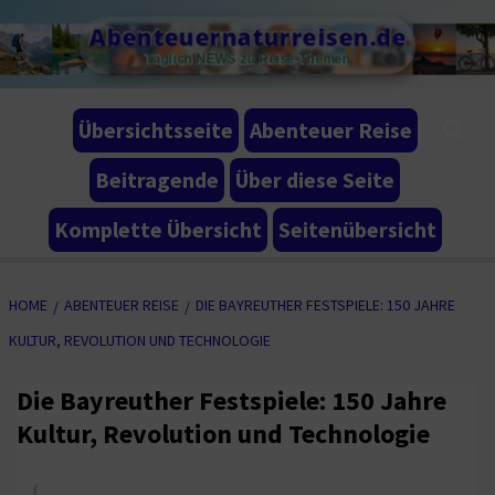
Skip
Abenteuernaturreisen.de
to
Täglich NEWS zu Reise-Themen
content
Übersichtsseite
Abenteuer Reise
Beitragende
Über diese Seite
Komplette Übersicht
Seitenübersicht
HOME
ABENTEUER REISE
DIE BAYREUTHER FESTSPIELE: 150 JAHRE
KULTUR, REVOLUTION UND TECHNOLOGIE
Die Bayreuther Festspiele: 150 Jahre
Kultur, Revolution und Technologie