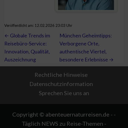
Veröffentlicht am: 12.02.2026 23:03 Uhr
← Globale Trends im
München Geheimtipps:
Reisebüro-Service:
Verborgene Orte,
Innovation, Qualität,
authentische Viertel,
Auszeichnung
besondere Erlebnisse →
Rechtliche Hinweise
Datenschutzinformation
Sprechen Sie uns an
Copyright © abenteuernaturreisen.de - -
Täglich NEWS zu Reise-Themen -