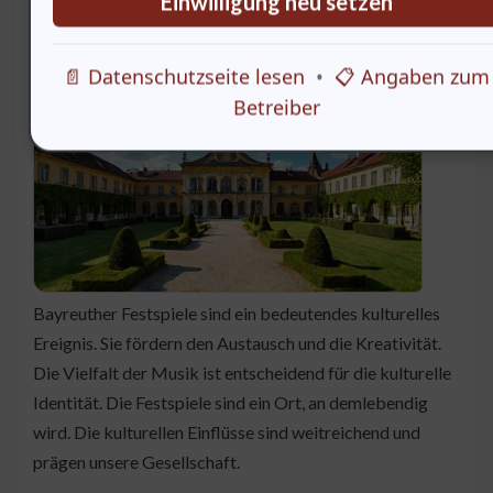
Einwilligung neu setzen
Der kulturelle Einfluss der Bayreuther
Festspiele
📄 Datenschutzseite lesen
•
📋 Angaben zum
Die
Betreiber
Bayreuther Festspiele sind ein bedeutendes kulturelles
Ereignis. Sie fördern den Austausch und die Kreativität.
Die Vielfalt der Musik ist entscheidend für die kulturelle
Identität. Die Festspiele sind ein Ort, an demlebendig
wird. Die kulturellen Einflüsse sind weitreichend und
prägen unsere Gesellschaft.