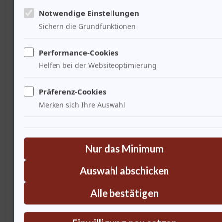
Notwendige Einstellungen
Sichern die Grundfunktionen
Performance-Cookies
Helfen bei der Websiteoptimierung
Dieist vielversprechend. Die Kombination aus Tradition
Präferenz-Cookies
und Innovation wird entscheidend sein. 80% der jungen
Merken sich Ihre Auswahl
Musiker sind offen für neue Technologien. Die Festspiele
müssen sich weiterentwickeln, um relevant zu bleiben :
Die Herausforderung liegt darin, die Essenz von Wagners
Nur das Minimum
Musik zu bewahren. Es ist wichtig, das Erbe zu ehren und
Auswahl abschicken
gleichzeitig neue Wege zu gehen. Ich frage mich, was der
nächste Historiker über die kulturellen Einflüsse der
Alle bestätigen
Festspiele schreiben wird.