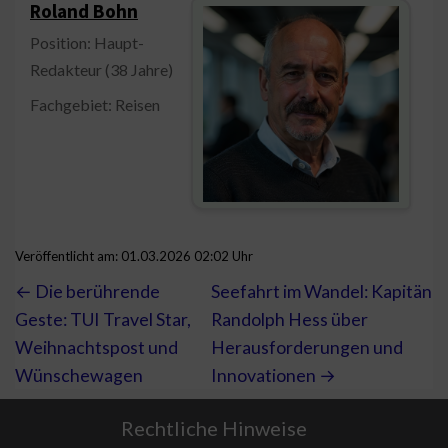
Roland Bohn
Position: Haupt-
Redakteur (38 Jahre)
Fachgebiet: Reisen
Veröffentlicht am: 01.03.2026 02:02 Uhr
← Die berührende
Seefahrt im Wandel: Kapitän
Geste: TUI Travel Star,
Randolph Hess über
Weihnachtspost und
Herausforderungen und
Wünschewagen
Innovationen →
Rechtliche Hinweise