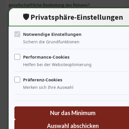
gesellschaftliche Bedeutung des Reisens?
🛡️ Privatsphäre-Einstellungen
Die gesellschaftliche Rolle der Musik im
Notwendige Einstellungen
Reisen
Sichern die Grundfunktionen
Die
Performance-Cookies
Helfen bei der Websiteoptimierung
Präferenz-Cookies
Merken sich Ihre Auswahl
Erfahrungen, die wir auf Reisen machen, formen unsere
Musik. Jeder Ort hat seine eigene Melodie, die in unseren
Nur das Minimum
Herzen bleibt. Ich schätze die neuen Reisemöglichkeiten,
die Air France bietet. Diese Verbindungen ermöglichen
Auswahl abschicken