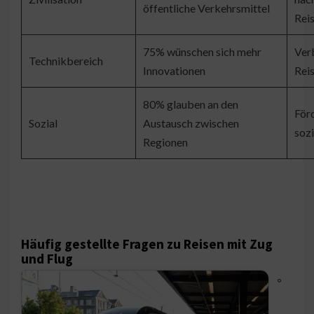
öffentliche Verkehrsmittel
Rei
75% wünschen sich mehr
Ver
Technikbereich
Innovationen
Rei
80% glauben an den
För
Sozial
Austausch zwischen
sozi
Regionen
Häufig gestellte Fragen zu Reisen mit Zug
und Flug
◦