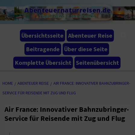
Skip
Abenteuernaturreisen.de
to
Täglich NEWS zu Reise-Themen
content
Übersichtsseite
Abenteuer Reise
Beitragende
Über diese Seite
Komplette Übersicht
Seitenübersicht
HOME
ABENTEUER REISE
AIR FRANCE: INNOVATIVER BAHNZUBRINGER-
SERVICE FÜR REISENDE MIT ZUG UND FLUG
Air France: Innovativer Bahnzubringer-
Service für Reisende mit Zug und Flug