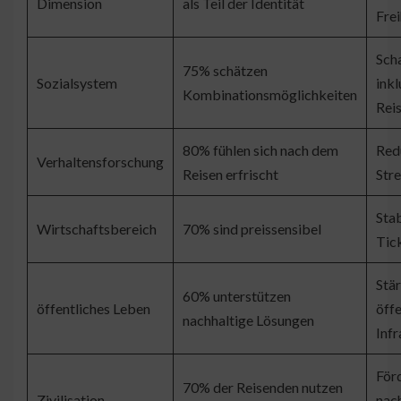
Dimension
als Teil der Identität
Frei
Sch
75% schätzen
Sozialsystem
inkl
Kombinationsmöglichkeiten
Rei
80% fühlen sich nach dem
Red
Verhaltensforschung
Reisen erfrischt
Stre
Stab
Wirtschaftsbereich
70% sind preissensibel
Tic
Stä
60% unterstützen
öffentliches Leben
öffe
nachhaltige Lösungen
Infr
För
70% der Reisenden nutzen
Zivilisation
nac